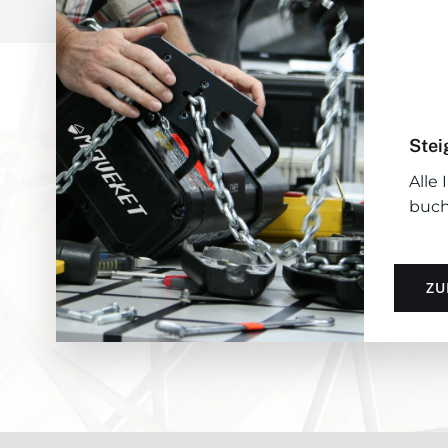
Stei
Alle
buch
ZU