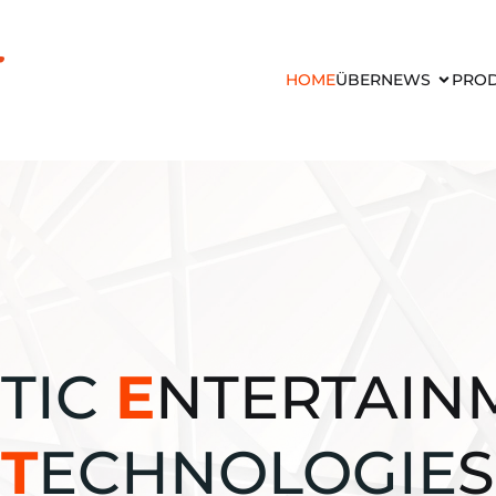
HOME
ÜBER
NEWS
PRO
TIC
E
NTERTAIN
T
ECHNOLOGIE
S