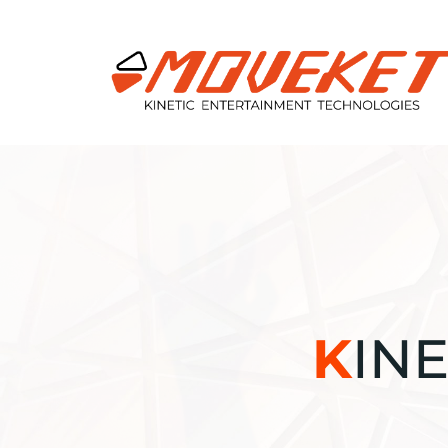
K
INE